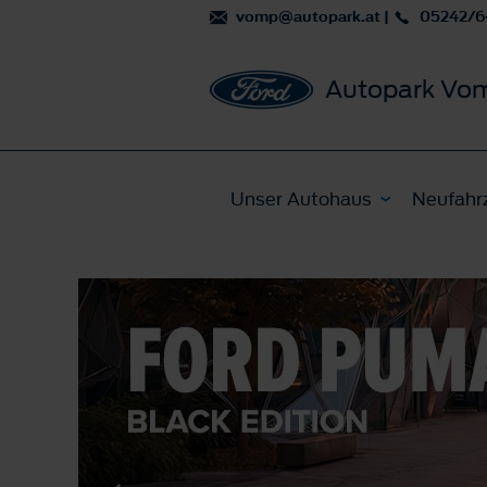
vomp@autopark.at
|
05242/6
Autopark Vo
Unser Autohaus
Neufahr